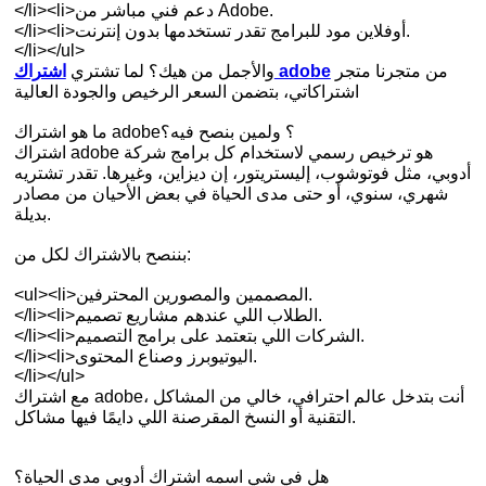
</li><li>دعم فني مباشر من Adobe.
</li><li>أوفلاين مود للبرامج تقدر تستخدمها بدون إنترنت.
</li></ul>
من متجرنا متجر
اشتراك adobe
والأجمل من هيك؟ لما تشتري
اشتراكاتي، بتضمن السعر الرخيص والجودة العالية
ما هو اشتراك adobe؟ ولمين بنصح فيه؟
اشتراك adobe هو ترخيص رسمي لاستخدام كل برامج شركة
أدوبي، مثل فوتوشوب، إليستريتور، إن ديزاين، وغيرها. تقدر تشتريه
شهري، سنوي، أو حتى مدى الحياة في بعض الأحيان من مصادر
بديلة.
بننصح بالاشتراك لكل من:
<ul><li>المصممين والمصورين المحترفين.
</li><li>الطلاب اللي عندهم مشاريع تصميم.
</li><li>الشركات اللي بتعتمد على برامج التصميم.
</li><li>اليوتيوبرز وصناع المحتوى.
</li></ul>
مع اشتراك adobe، أنت بتدخل عالم احترافي، خالي من المشاكل
التقنية أو النسخ المقرصنة اللي دايمًا فيها مشاكل.
هل في شي اسمه اشتراك أدوبي مدى الحياة؟