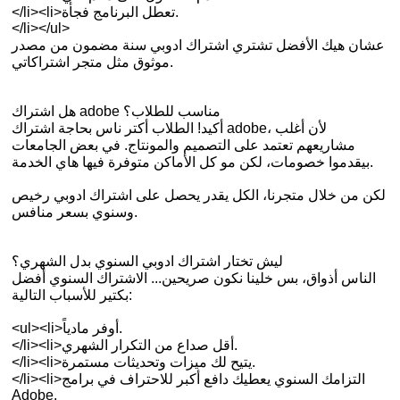
</li><li>تعطل البرنامج فجأة.
</li></ul>
عشان هيك الأفضل تشتري اشتراك ادوبي سنة مضمون من مصدر
موثوق مثل متجر اشتراكاتي.
هل اشتراك adobe مناسب للطلاب؟
أكيد! الطلاب أكتر ناس بحاجة اشتراك adobe، لأن أغلب
مشاريعهم تعتمد على التصميم والمونتاج. في بعض الجامعات
بيقدموا خصومات، لكن مو كل الأماكن متوفرة فيها هاي الخدمة.
لكن من خلال متجرنا، الكل يقدر يحصل على اشتراك ادوبي رخيص
وسنوي بسعر منافس.
ليش تختار اشتراك ادوبي السنوي بدل الشهري؟
الناس أذواق، بس خلينا نكون صريحين... الاشتراك السنوي أفضل
بكتير للأسباب التالية:
<ul><li>أوفر مادياً.
</li><li>أقل صداع من التكرار الشهري.
</li><li>يتيح لك ميزات وتحديثات مستمرة.
</li><li>التزامك السنوي يعطيك دافع أكبر للاحتراف في برامج
Adobe.