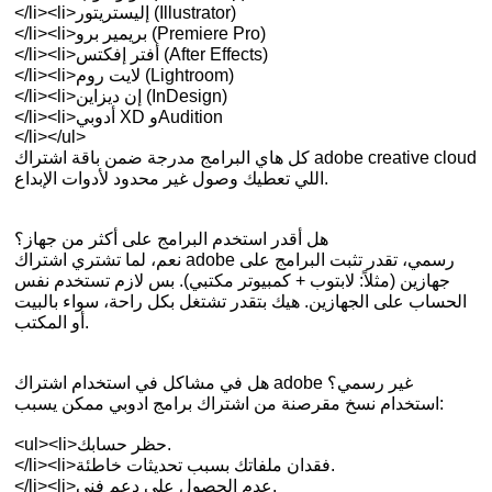
</li><li>إليستريتور (Illustrator)
</li><li>بريمير برو (Premiere Pro)
</li><li>أفتر إفكتس (After Effects)
</li><li>لايت روم (Lightroom)
</li><li>إن ديزاين (InDesign)
</li><li>أدوبي XD وAudition
</li></ul>
كل هاي البرامج مدرجة ضمن باقة اشتراك adobe creative cloud
اللي تعطيك وصول غير محدود لأدوات الإبداع.
هل أقدر استخدم البرامج على أكثر من جهاز؟
نعم، لما تشتري اشتراك adobe رسمي، تقدر تثبت البرامج على
جهازين (مثلاً: لابتوب + كمبيوتر مكتبي). بس لازم تستخدم نفس
الحساب على الجهازين. هيك بتقدر تشتغل بكل راحة، سواء بالبيت
أو المكتب.
هل في مشاكل في استخدام اشتراك adobe غير رسمي؟
استخدام نسخ مقرصنة من اشتراك برامج ادوبي ممكن يسبب:
<ul><li>حظر حسابك.
</li><li>فقدان ملفاتك بسبب تحديثات خاطئة.
</li><li>عدم الحصول على دعم فني.