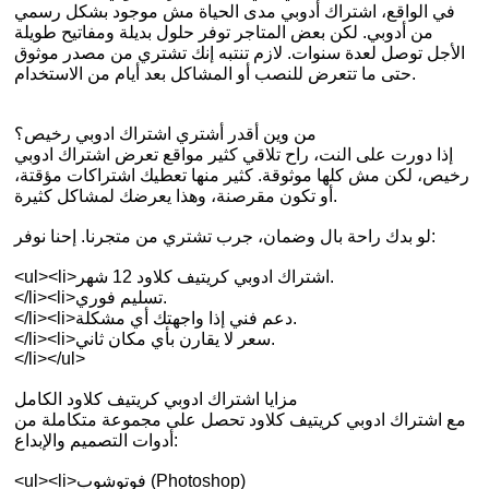
في الواقع، اشتراك أدوبي مدى الحياة مش موجود بشكل رسمي
من أدوبي. لكن بعض المتاجر توفر حلول بديلة ومفاتيح طويلة
الأجل توصل لعدة سنوات. لازم تنتبه إنك تشتري من مصدر موثوق
حتى ما تتعرض للنصب أو المشاكل بعد أيام من الاستخدام.
من وين أقدر أشتري اشتراك ادوبي رخيص؟
إذا دورت على النت، راح تلاقي كثير مواقع تعرض اشتراك ادوبي
رخيص، لكن مش كلها موثوقة. كثير منها تعطيك اشتراكات مؤقتة،
أو تكون مقرصنة، وهذا يعرضك لمشاكل كثيرة.
لو بدك راحة بال وضمان، جرب تشتري من متجرنا. إحنا نوفر:
<ul><li>اشتراك ادوبي كريتيف كلاود 12 شهر.
</li><li>تسليم فوري.
</li><li>دعم فني إذا واجهتك أي مشكلة.
</li><li>سعر لا يقارن بأي مكان ثاني.
</li></ul>
مزايا اشتراك ادوبي كريتيف كلاود الكامل
مع اشتراك ادوبي كريتيف كلاود تحصل على مجموعة متكاملة من
أدوات التصميم والإبداع:
<ul><li>فوتوشوب (Photoshop)