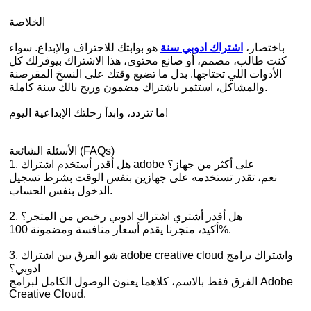
الخلاصة
باختصار،
اشتراك ادوبي سنة
هو بوابتك للاحتراف والإبداع. سواء
كنت طالب، مصمم، أو صانع محتوى، هذا الاشتراك بيوفرلك كل
الأدوات اللي تحتاجها. بدل ما تضيع وقتك على النسخ المقرصنة
والمشاكل، استثمر باشتراك مضمون وريح بالك سنة كاملة.
ما تتردد، وابدأ رحلتك الإبداعية اليوم!
الأسئلة الشائعة (FAQs)
1. هل أقدر أستخدم اشتراك adobe على أكثر من جهاز؟
نعم، تقدر تستخدمه على جهازين بنفس الوقت بشرط تسجيل
الدخول بنفس الحساب.
2. هل أقدر أشتري اشتراك ادوبي رخيص من المتجر؟
أكيد، متجرنا يقدم أسعار منافسة ومضمونة 100%.
3. شو الفرق بين اشتراك adobe creative cloud واشتراك برامج
ادوبي؟
الفرق فقط بالاسم، كلاهما يعنون الوصول الكامل لبرامج Adobe
Creative Cloud.