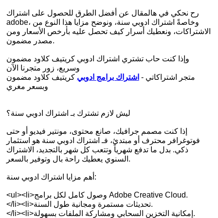
رح نحكي في هالمقال عن أفضل الطرق للحصول على اشتراك
adobe، وخاصةً اشتراك ادوبي سنة، ونوضح مزايا هذا النوع من
الاشتراكات، ونعطيك أسرار كيف تحصل عليه بأرخص الأسعار ومن
مصدر مضمون.
وإذا كنت حاب تشتري اشتراك ادوبي كريتيف كلاود مضمون
وسريع، زور متجرنا الآن
متجر اشتراكاتي -
اشتراك برامج ادوبي
كريتيف كلاود مضمون
وبسعر مغري
ليش لازم تشترك بـ اشتراك ادوبي سنة؟
إذا كنت مصمم جرافيك، صانع محتوى، مونتير فيديو أو حتى
فوتوغرافر محترف أو مبتدئ، فـ اشتراك ادوبي سنة هو استثمار
ذكي. بدل ما تدفع شهرياً وتتعب كل شهر بالتجديد، الاشتراك
السنوي يعطيك راحة بال وتوفير بالسعر.
أهم مزايا اشتراك ادوبي سنة:
<ul><li>وصول كامل لكل برامج Adobe Creative Cloud.
</li><li>تحديثات مستمرة ومجانية طول السنة.
</li><li>إمكانية التخزين السحابي ومشاركة الملفات بسهولة.