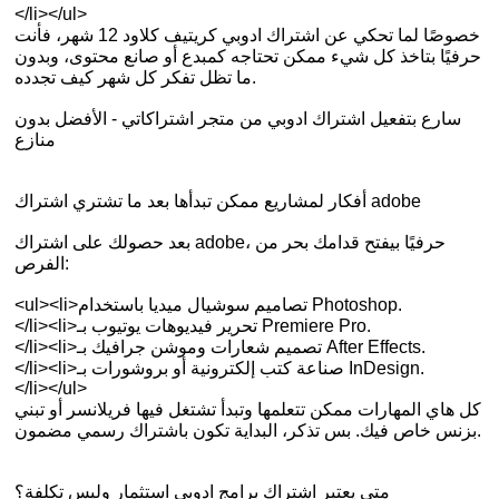
</li></ul>
خصوصًا لما تحكي عن اشتراك ادوبي كريتيف كلاود 12 شهر، فأنت
حرفيًا بتاخذ كل شيء ممكن تحتاجه كمبدع أو صانع محتوى، وبدون
ما تظل تفكر كل شهر كيف تجدده.
سارع بتفعيل اشتراك ادوبي من متجر اشتراكاتي - الأفضل بدون
منازع
أفكار لمشاريع ممكن تبدأها بعد ما تشتري اشتراك adobe
بعد حصولك على اشتراك adobe، حرفيًا بيفتح قدامك بحر من
الفرص:
<ul><li>تصاميم سوشيال ميديا باستخدام Photoshop.
</li><li>تحرير فيديوهات يوتيوب بـ Premiere Pro.
</li><li>تصميم شعارات وموشن جرافيك بـ After Effects.
</li><li>صناعة كتب إلكترونية أو بروشورات بـ InDesign.
</li></ul>
كل هاي المهارات ممكن تتعلمها وتبدأ تشتغل فيها فريلانسر أو تبني
بزنس خاص فيك. بس تذكر، البداية تكون باشتراك رسمي مضمون.
متى يعتبر اشتراك برامج ادوبي استثمار وليس تكلفة؟