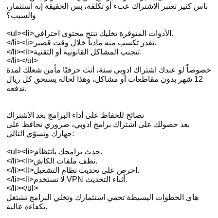
ناس كثير تعتبر الاشتراك عبء أو تكلفة، بس الحقيقة إنه استثمار،
والسبب؟
<ul><li>الأدوات المتوفرة تخليك تنتج محتوى احترافي.
</li><li>تقدر تكسب منه مادياً خلال وقت قصير.
</li><li>تتجنب المشاكل القانونية أو التقنية.
</li></ul>
خصوصاً لو عندك اشتراك ادوبي سنة، أنت حرفيًا مأمن شغلك لمدة
12 شهر بدون مقاطعات أو مشاكل، وهذا لحاله يستحق كل ريال
تدفعه.
نصائح للحفاظ على أداء البرامج بعد الاشتراك
بعد حصولك على اشتراك برامج ادوبي، ضروري تحافظ على
جهازك وتسوّي التالي:
<ul><li>حدث برامجك بانتظام.
</li><li>نظف ملفات الكاش.
</li><li>احرص على تحديث نظام التشغيل.
</li><li>لا تستخدم VPN أثناء التحديث.
</li></ul>
هاي الخطوات البسيطة تحمي استثمارك وتخلي البرامج تشتغل
بكفاءة عالية.